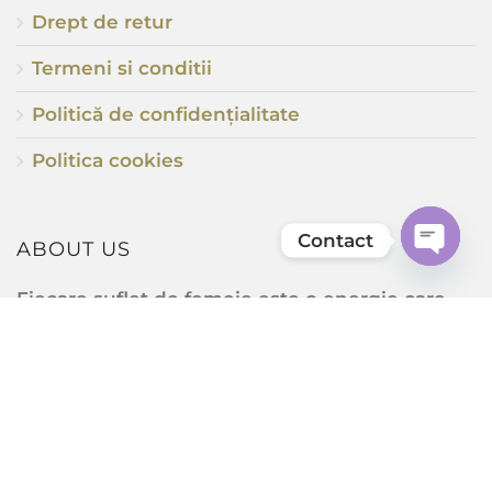
Drept de retur
Termeni si conditii
Politică de confidențialitate
Politica cookies
Contact
ABOUT US
Open
Fiecare suflet de femeie este o energie care,
chaty
odată descoperită, poate să ofere o
multitudine de culori și nuanțe ale vieții.
Căutăm ca fiecare să fie unică și atrăgătoare în
felul său. Fiecare ființă, în concepția
femeii...
Read more