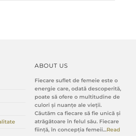
ABOUT US
Fiecare suflet de femeie este o
energie care, odată descoperită,
poate să ofere o multitudine de
culori și nuanțe ale vieții.
Căutăm ca fiecare să fie unică și
atrăgătoare în felul său. Fiecare
litate
ființă, în concepția femeii...
Read