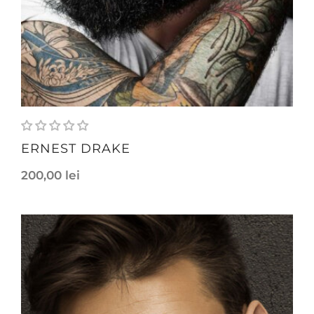
ERNEST DRAKE
200,00
lei
height
189 cm
weight
81 kg
bust
116 cm
weist
71 cm
hips
74 cm