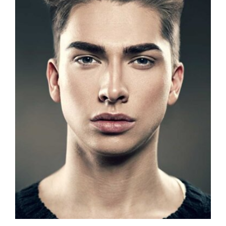
hips
70 cm