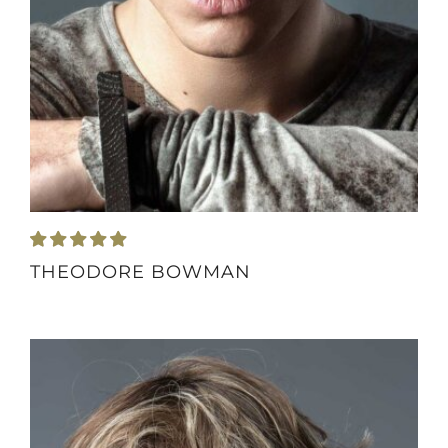
THEODORE BOWMAN
height
184 cm
weight
79 kg
bust
112 cm
weist
68 cm