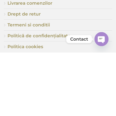
Livrarea comenzilor
Drept de retur
Termeni si conditii
Politică de confidențialitate
Contact
Open
Politica cookies
chaty
ABOUT US
Fiecare suflet de femeie este o energie care,
odată descoperită, poate să ofere o
multitudine de culori și nuanțe ale vieții.
Căutăm ca fiecare să fie unică și atrăgătoare în
felul său. Fiecare ființă, în concepția
femeii...
Read more