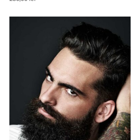
height
192 cm
weight
88 kg
bust
124 cm
weist
74 cm
hips
76 cm