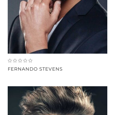
FERNANDO STEVENS
height
182 cm
weight
76 kg
bust
110 cm
weist
67 cm