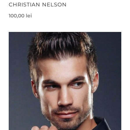
CHRISTIAN NELSON
100,00
lei
height
188 cm
weight
82 kg
bust
118 cm
weist
72 cm
hips
75 cm