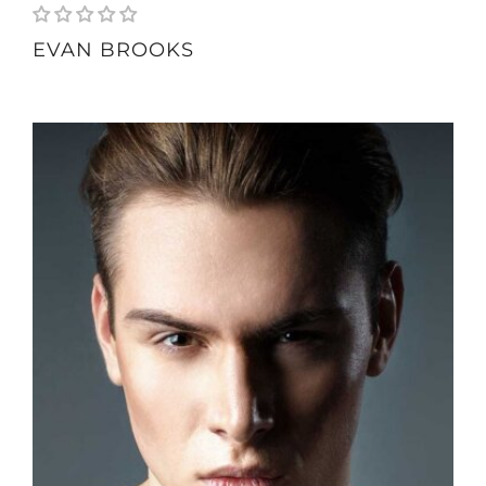
EVAN BROOKS
height
185 cm
weight
80 kg
bust
114 cm
weist
70 cm
hips
74 cm