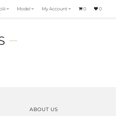
olii
Model
My Account
0
0
S
ABOUT US