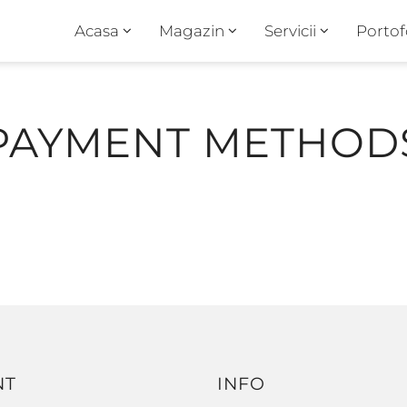
Acasa
Magazin
Servicii
Portof
PAYMENT METHOD
NT
INFO