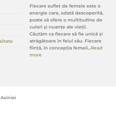
Fiecare suflet de femeie este o
energie care, odată descoperită,
poate să ofere o multitudine de
culori și nuanțe ale vieții.
Căutăm ca fiecare să fie unică și
atrăgătoare în felul său. Fiecare
litate
ființă, în concepția femeii...
Read
more
Axiniei