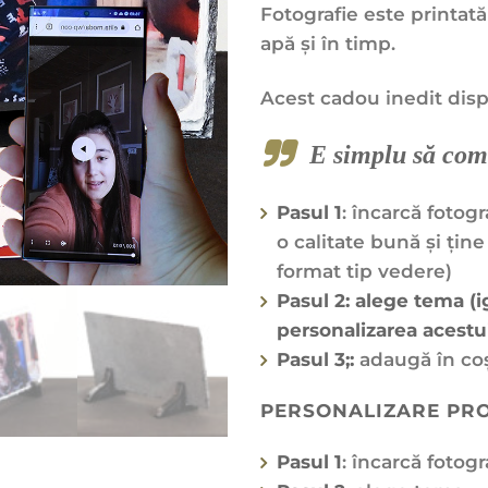
Fotografie este printată
apă și în timp.
Acest cadou inedit disp
E simplu să com
Pasul 1
: încarcă fotogr
o calitate bună și ține
format tip vedere)
Pasul 2: alege tema (
personalizarea acestu
Pasul 3;:
adaugă în co
PERSONALIZARE PR
Pasul 1
: încarcă fotogr