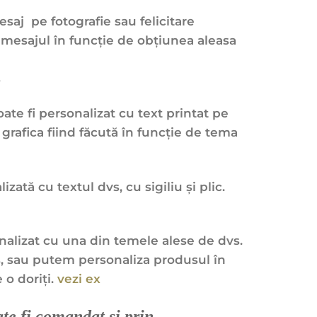
aj pe fotografie sau felicitare
esajul în funcție de obțiunea aleasa
ș
te fi personalizat cu text printat pe
, grafica fiind făcută în funcție de tema
izată cu textul dvs, cu sigiliu și plic.
nalizat cu una din temele alese de dvs.
s, sau putem personaliza produsul în
 o doriți.
vezi ex
te fi comandat și prin