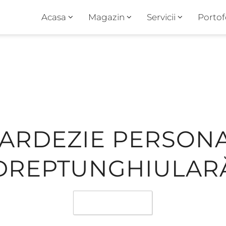
Acasa
Magazin
Servicii
Portof
 ARDEZIE PERSONA
DREPTUNGHIULAR
Favorite
1