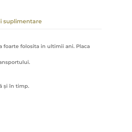
ii suplimentare
oarte folosita in ultimii ani. Placa
ransportului.
 și în timp.