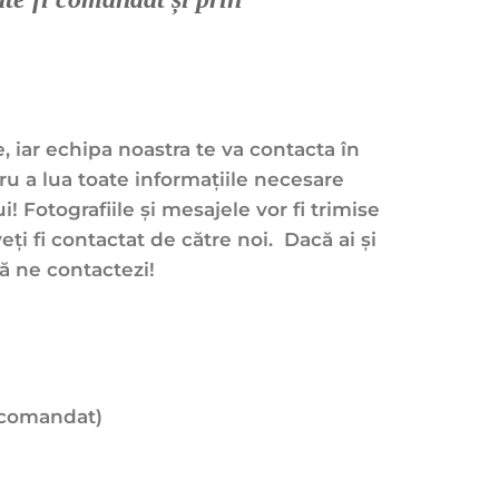
, iar echipa noastra te va contacta în
ru a lua toate informațiile necesare
! Fotografiile și mesajele vor fi trimise
i fi contactat de către noi. Dacă ai și
să ne contactezi!
e-comandat)