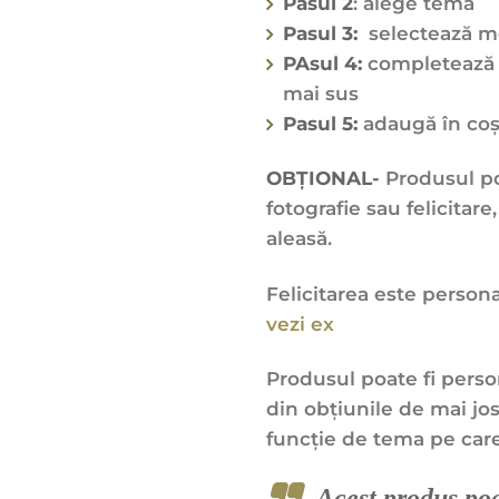
Pasul 2
: alege tema
Pasul 3:
selectează mes
PAsul 4:
completează m
mai sus
Pasul 5:
adaugă în co
OBȚIONAL-
Produsul poa
fotografie sau felicitare
aleasă.
Felicitarea este personal
vezi ex
Produsul poate fi perso
din obțiunile de mai jo
funcție de tema pe care
Acest produs poa