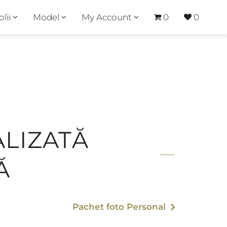
olii
Model
My Account
0
0
LIZATĂ
Ă
Pachet foto Personal