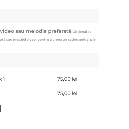
 video sau melodia preferată
Obțional se
tă sau mesajul video, pentru a creea un cadou unic și plin
x 1
75,00
lei
75,00
lei