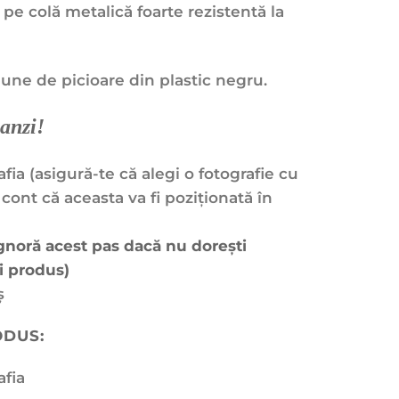
 pe colă metalică foarte rezistentă la
une de picioare din plastic negru.
anzi!
afia (asigură-te că alegi o fotografie cu
 cont că aceasta va fi poziționată în
ignoră acest pas dacă nu dorești
i produs)
ș
ODUS:
afia