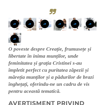
O poveste despre Creație,
frumusețe și
libertate
în inima munților, unde
feminitatea și grația Cristinei
s-au
împletit perfect cu
puritatea zăpezii
și
măreția munților și a pădurilor de brazi
înghețați, oferindu-ne un cadru de vis
pentru această tematică.
AVERTISMENT PRIVIND