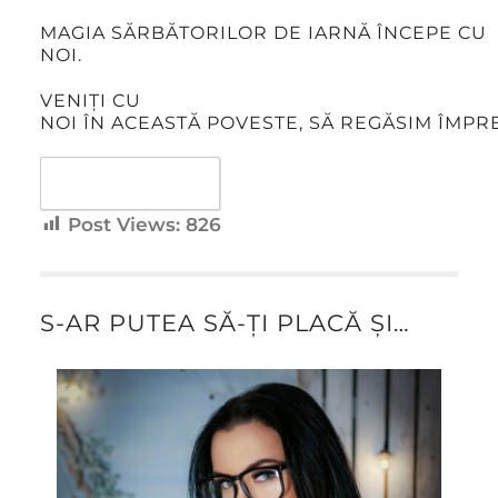
MAGIA
SĂRBĂTORILOR
DE
IARNĂ
ÎNCEPE
CU
NOI.
VENIȚI
CU
NOI
ÎN
ACEASTĂ
POVESTE,
SĂ
REGĂSIM
ÎMPR
Favorite
0
Post Views:
826
S-AR PUTEA SĂ-ȚI PLACĂ ȘI…