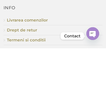
INFO
Livrarea comenzilor
Drept de retur
Contact
Termeni si conditii
Open
chaty
Politică de confidențialitate
Politica cookies
ABOUT US
Fiecare suflet de femeie este o energie care,
odată descoperită, poate să ofere o
multitudine de culori și nuanțe ale vieții.