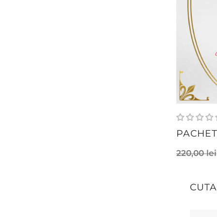
PACHET
220,00
lei
CUT