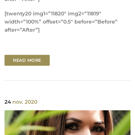
[twenty20 img1=”11820″ img2=”11819″
width=”100%” offset=”0.5″ before=”Before”
after=”After”]
READ MORE
24
nov. 2020