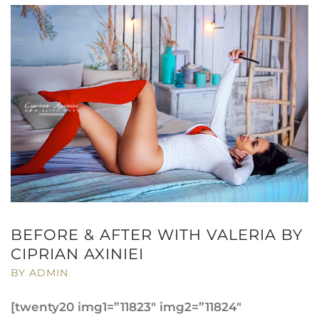
BEFORE & AFTER WITH VALERIA BY
CIPRIAN AXINIEI
BY ADMIN
[twenty20 img1=”11823″ img2=”11824″