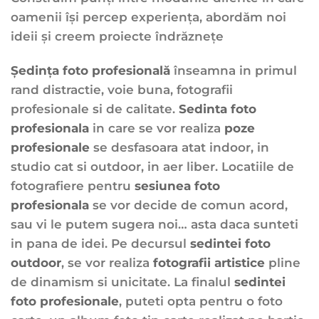
oamenii îşi percep experienţa, abordăm noi
ideii și creem proiecte îndrăznețe
Ședința foto profesională
înseamna in primul
rand distractie, voie buna, fotografii
profesionale si de calitate.
Sedinta foto
profesionala
in care se vor realiza
poze
profesionale
se desfasoara atat indoor, in
studio cat si outdoor, in aer liber. Locatiile de
fotografiere pentru
sesiunea foto
profesionala
se vor decide de comun acord,
sau vi le putem sugera noi… asta daca sunteti
in pana de idei. Pe decursul
sedintei foto
outdoor
, se vor realiza
fotografii artistice
pline
de dinamism si unicitate. La finalul
sedintei
foto profesionale
, puteti opta pentru o foto