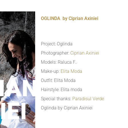
OGLINDA by Ciprian Axiniei
Project: Oglinda
Photographer:
Ciprian Axiniei
Models: Raluca F..
Make-up:
Elita Moda
IAN
Outfit: Elita Moda
Hairstyle: Elita moda
Special thanks:
Paradisul Verde
IEI
Oglinda by Ciprian Axiniei