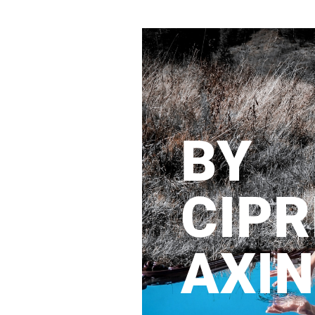
BY
CIPR
AXIN