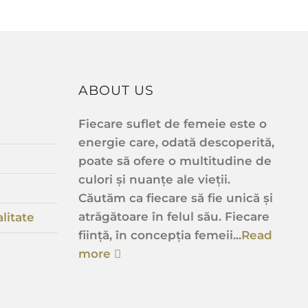
ABOUT US
Fiecare suflet de femeie este o
energie care, odată descoperită,
poate să ofere o multitudine de
culori și nuanțe ale vieții.
Căutăm ca fiecare să fie unică și
atrăgătoare în felul său. Fiecare
litate
ființă, în concepția femeii...
Read
more