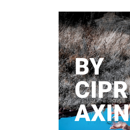
BY
CIPR
AXIN