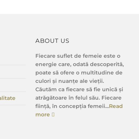
ABOUT US
Fiecare suflet de femeie este o
energie care, odată descoperită,
poate să ofere o multitudine de
culori și nuanțe ale vieții.
Căutăm ca fiecare să fie unică și
atrăgătoare în felul său. Fiecare
litate
ființă, în concepția femeii...
Read
more