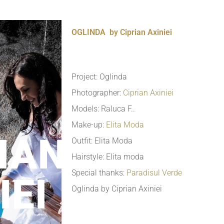
OGLINDA by Ciprian Axiniei
Project: Oglinda
Photographer:
Ciprian Axiniei
Models: Raluca F..
Make-up:
Elita Moda
IAN
Outfit: Elita Moda
Hairstyle: Elita moda
Special thanks:
Paradisul Verde
IEI
Oglinda by Ciprian Axiniei